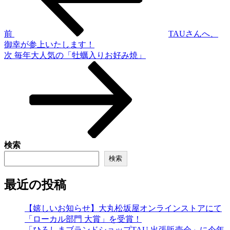
ビ
ゲ
前
TAUさんへ、
御幸が参上いたします！
ー
次
次
毎年大人気の「牡蠣入りお好み焼」
シ
の
投
ョ
稿
ン
検索
検索
最近の投稿
【嬉しいお知らせ】大丸松坂屋オンラインストアにて
「ローカル部門 大賞」を受賞！
「ひろしまブランドショップTAU 出張販売会」に今年