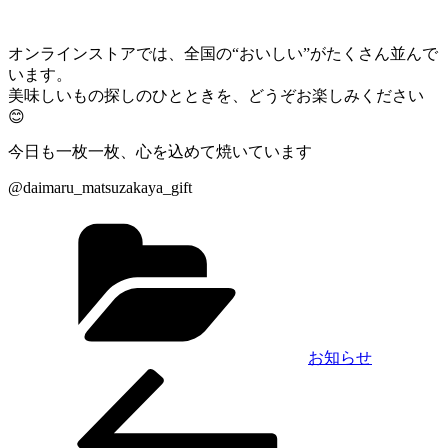
オンラインストアでは、全国の“おいしい”がたくさん並んで
います。
美味しいもの探しのひとときを、どうぞお楽しみください
😊
今日も一枚一枚、心を込めて焼いています
@daimaru_matsuzakaya_gift
カ
テ
ゴ
リ
ー
お知らせ
前
投
の
稿
投
稿
ナ