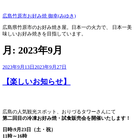
コ
ン
広島竹原市お好み焼 御幸(みゆき)
テ
ン
広島県竹原市のお好み焼き屋。日本一の火力で、 日本一美
ツ
味しいお好み焼きを目指しています。
へ
ス
月:
2023年9月
キ
ッ
プ
投
2023年9月13日
2023年9月27日
稿
日:
【楽しいお知らせ】
広島の人気観光スポット、おりづるタワーさんにて
第二回目の冷凍お好み焼・試食販売会を開催いたします！
日時:9月23日（土・祝）
11時～16時