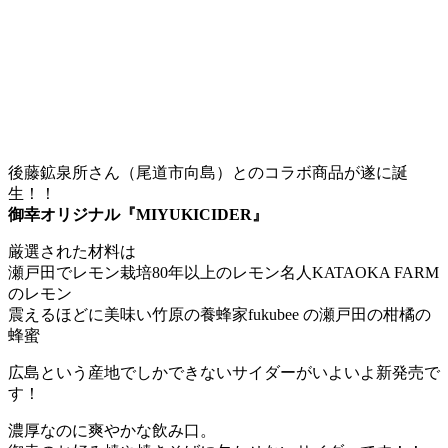
後藤鉱泉所さん（尾道市向島）とのコラボ商品が遂に誕
生！！
御幸オリジナル『MIYUKICIDER』
厳選された材料は
瀬戸田でレモン栽培80年以上のレモン名人KATAOKA FARM
のレモン
震えるほどに美味い竹原の養蜂家fukubee の瀬戸田の柑橘の
蜂蜜
広島という産地でしかできないサイダーがいよいよ新発売で
す！
濃厚なのに爽やかな飲み口。